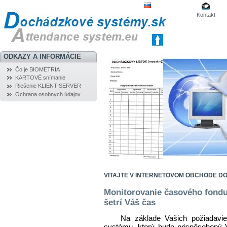
Kontakt
ODKAZY A INFORMÁCIE
Čo je BIOMETRIA
KARTOVÉ snímanie
Riešenie KLIENT-SERVER
Ochrana osobných údajov
VITAJTE V INTERNETOVOM OBCHODE 
Monitorovanie časového fondu
šetrí Váš čas
Na základe Vašich požiadaviek
systému, ktorý bude prispôsobený