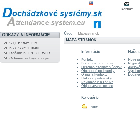
Kontakt
Úvod
>
Mapa stránok
ODKAZY A INFORMÁCIE
MAPA STRÁNOK
Čo je BIOMETRIA
KARTOVÉ snímanie
Informácie
Naše 
Riešenie KLIENT-SERVER
Ochrana osobných údajov
Kontakt
Nové p
Doručenie a preprava
Najpred
Ochrana osobných údajov
Akciov
Obchodné podmienky
Výrobc
O nás a kontakty
Dodávat
Platobné podmienky
Reklamácie a záruka
Objednávanie tovaru
Kategórie
Home